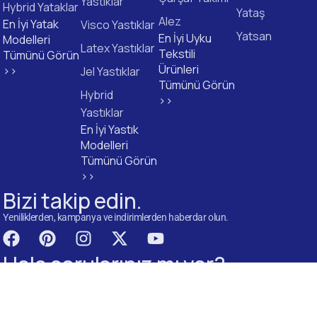
Yastıklar
Hybrid Yataklar
Yataş
Alez
En İyi Yatak
Visco Yastıklar
Yatsan
En İyi Uyku
Modelleri
Latex Yastıklar
Tekstili
Tümünü Görün
Ürünleri
>>
Jel Yastıklar
Tümünü Görün
Hybrid
>>
Yastıklar
En İyi Yastık
Modelleri
Tümünü Görün
>>
Bizi takip edin.
Yeniliklerden, kampanya ve indirimlerden haberdar olun.
Hala sorularınız mı var?
Uyku Uzmanlarımız size
yardımcı olmak için burada.