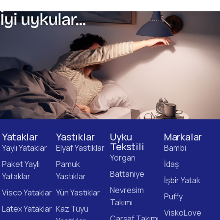
İyi uykular...
Yataklar
Yastıklar
Uyku
Markalar
Tekstili
Yaylı Yataklar
Elyaf Yastıklar
Bambi
Yorgan
Paket Yaylı
Pamuk
İdaş
Battaniye
Yataklar
Yastıklar
İşbir Yatak
Nevresim
Visco Yataklar
Yün Yastıklar
Puffy
Takımı
Latex Yataklar
Kaz Tüyü
ViskoLove
Çarşaf Takımı