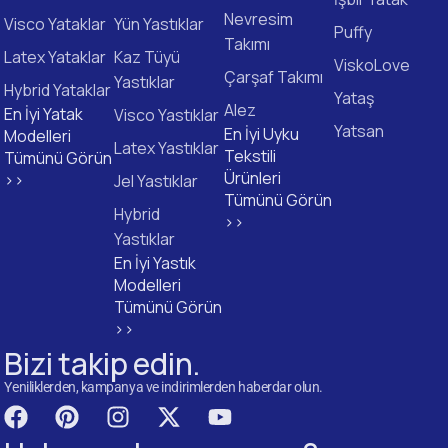
Nevresim
Visco Yataklar
Yün Yastıklar
Puffy
Takımı
Latex Yataklar
Kaz Tüyü
ViskoLove
Çarşaf Takımı
Yastıklar
Hybrid Yataklar
Yataş
Alez
En İyi Yatak
Visco Yastıklar
Yatsan
En İyi Uyku
Modelleri
Latex Yastıklar
Tekstili
Tümünü Görün
Ürünleri
>>
Jel Yastıklar
Tümünü Görün
Hybrid
>>
Yastıklar
En İyi Yastık
Modelleri
Tümünü Görün
>>
Bizi takip edin.
Yeniliklerden, kampanya ve indirimlerden haberdar olun.