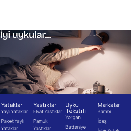
İyi uykular...
Yataklar
Yastıklar
Uyku
Markalar
Tekstili
Yaylı Yataklar
Elyaf Yastıklar
Bambi
Yorgan
Paket Yaylı
Pamuk
İdaş
Battaniye
Yataklar
Yastıklar
İşbir Yatak