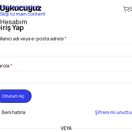
Skip to navigation
Skip to main content
Hesabım
iriş Yap
llanıcı adı veya e-posta adresi
*
arola
*
Oturum Aç
Beni hatırla
Şifreni mi unutt
VEYA