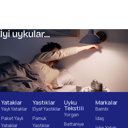
İyi uykular...
Yataklar
Yastıklar
Uyku
Markalar
Tekstili
Yaylı Yataklar
Elyaf Yastıklar
Bambi
Yorgan
Paket Yaylı
Pamuk
İdaş
Battaniye
Yataklar
Yastıklar
İşbir Yatak