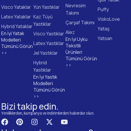
Nevresim
Visco Yataklar
Yün Yastıklar
Puffy
Takımı
Latex Yataklar
Kaz Tüyü
ViskoLove
Çarşaf Takımı
Yastıklar
Hybrid Yataklar
Yataş
Alez
En İyi Yatak
Visco Yastıklar
Yatsan
En İyi Uyku
Modelleri
Latex Yastıklar
Tekstili
Tümünü Görün
Ürünleri
>>
Jel Yastıklar
Tümünü Görün
Hybrid
>>
Yastıklar
En İyi Yastık
Modelleri
Tümünü Görün
>>
Bizi takip edin.
Yeniliklerden, kampanya ve indirimlerden haberdar olun.