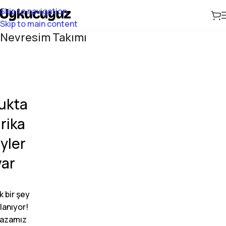
Skip to navigation
Skip to main content
Nevresim Takımı
ukta
rika
yler
var
 bir şey
lanıyor!
azamız