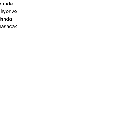
erinde
ılıyor ve
kında
lanacak!