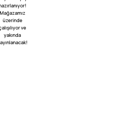
hazırlanıyor!
Mağazamız
üzerinde
çalışılıyor ve
yakında
ayınlanacak!