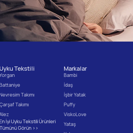
Uyku Tekstili
Markalar
Yorgan
Bambi
Battaniye
İdaş
Nevresim Takımı
İşbir Yatak
Çarşaf Takımı
Puffy
Alez
ViskoLove
En İyi Uyku Tekstili Ürünleri
Yataş
Tümünü Görün >>