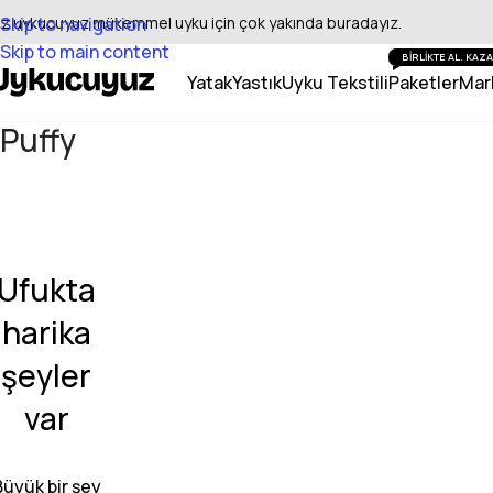
iz uykucuyuz mükemmel uyku için çok yakında buradayız.
Skip to navigation
Skip to main content
BİRLİKTE AL. KA
Yatak
Yastık
Uyku Tekstili
Paketler
Mar
Puffy
Ufukta
harika
şeyler
var
Büyük bir şey