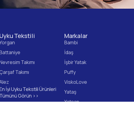
Uyku Tekstili
Markalar
Yorgan
Bambi
Battaniye
İdaş
Nevresim Takımı
İşbir Yatak
Çarşaf Takımı
Puffy
Alez
ViskoLove
En İyi Uyku Tekstili Ürünleri
Yataş
Tümünü Görün >>
Yatsan