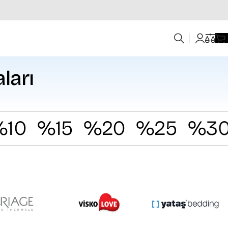
ları
%15
%20
%25
%30
%