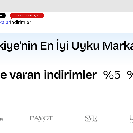
ZAN
BAKMADAN GEÇME
kalar
İndirimler
kiye’nin En İyi Uyku Marka
ran indirimler
%5
%10