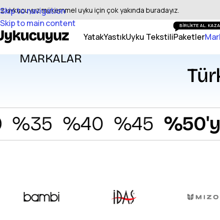
iz uykucuyuz mükemmel uyku için çok yakında buradayız.
Skip to navigation
Skip to main content
BİRLİKTE AL. KA
Yatak
Yastık
Uyku Tekstili
Paketler
Mar
MARKALAR
Tür
35
%40
%45
%50'ye va